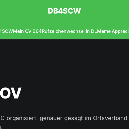
DB4SCW
B4SCW
Mein OV B04
Rufzeichenwechsel in DL
Meme Appreci
 OV
RC organisiert, genauer gesagt im Ortsverband
.