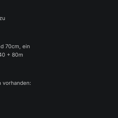
 zu
nd 70cm, ein
 40 + 80m
n vorhanden: