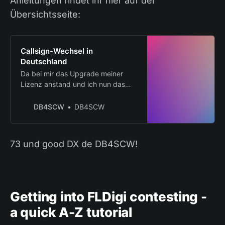
Anleitungen findet ihr hier auf der
Übersichtsseite:
Callsign-Wechsel in
Deutschland
Da bei mir das Upgrade meiner
Lizenz anstand und ich nun das
Rufzeichen DB4SCW statt vorher
DO4SCW führe, steht nun für mich
DB4SCW
DB4SCW
die Arbeit an, alle Accounts auf
diversen typischen Websites für
Amateurfunker ebenfalls
73 und good DX de DB4SCW!
umzustellen. Dies möchte ich hier
in einer Reihe von Posts
dokumentieren, um weiteren…
Getting into FLDigi contesting -
a quick A-Z tutorial