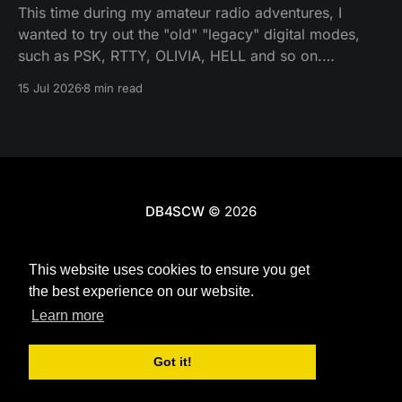
This time during my amateur radio adventures, I
wanted to try out the "old" "legacy" digital modes,
such as PSK, RTTY, OLIVIA, HELL and so on.
Unfortunately, there is not much activity anymore -
15 Jul 2026
8 min read
my best chance would be at a contest. Fair enough I
thought, let&
DB4SCW
© 2026
Impressum
Datenschutzerklärung
This website uses cookies to ensure you get
Powered by Ghost
the best experience on our website.
Learn more
Got it!