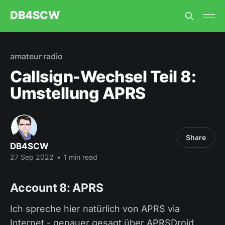
DB4SCW
amateur radio
Callsign-Wechsel Teil 8:
Umstellung APRS
Share
DB4SCW
27 Sep 2022
•
1 min read
Account 8: APRS
Ich spreche hier natürlich von APRS via
Internet - genauer gesagt über APRSDroid