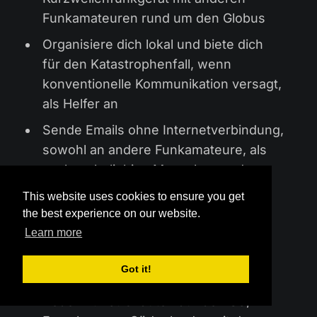
Funkamateuren rund um den Globus
Organisiere dich lokal und biete dich
für den Katastrophenfall, wenn
konventionelle Kommunikation versagt,
als Helfer an
Sende Emails ohne Internetverbindung,
sowohl an andere Funkamateure, als
auch an beliebige Menschen und
Emailadressen
This website uses cookies to ensure you get
the best experience on our website.
Benutze Satelliten in der
Learn more
Erdumlaufbahn, um mit deinem
Handfunkgerät noch viel weitere
Got it!
Distanzen zu überbrücken
Rede mit Astronauten auf der ISS,